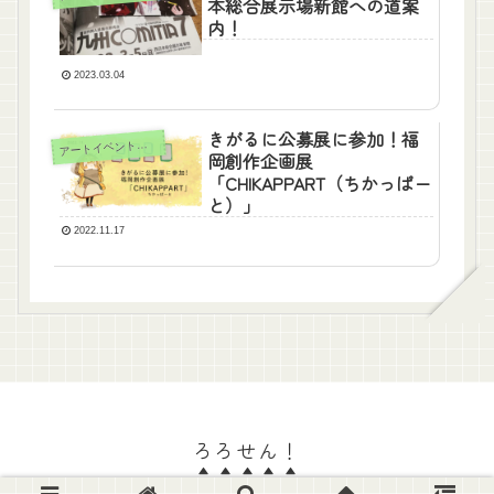
本総合展示場新館への道案
内！
2023.03.04
きがるに公募展に参加！福
ア
ートイベント情報
岡創作企画展
「CHIKAPPART（ちかっぱー
と）」
2022.11.17
ろろせん！