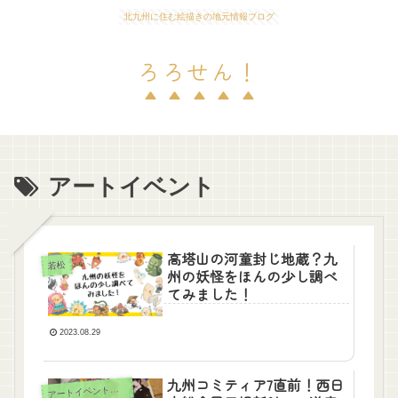
北九州に住む絵描きの地元情報ブログ
ろろせん！
アートイベント
高塔山の河童封じ地蔵？九
若松
州の妖怪をほんの少し調べ
てみました！
2023.08.29
九州コミティア7直前！西日
ア
ートイベント情報